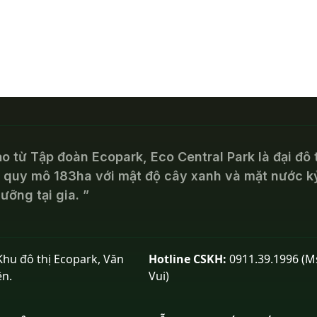
tạo từ Tập đoàn Ecopark, Eco Central Park là đại đô 
u quy mô 183ha với mật độ cây xanh và mặt nước kỷ
ỡng tại gia. ”
hu đô thị Ecopark, Văn
Hotline CSKH:
0911.39.1996 (M
ên.
Vui)