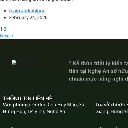
maitrandinhlong
February 24, 2026
1
2
Next
“ Kế thừa triết lý kiến 
tiên tại Nghệ An sở hữ
chuẩn mực sống nghỉ dư
THÔNG TIN LIÊN HỆ
Văn phòng :
Đường Chu Huy Mân, Xã
Trụ sở chính:
K
Hưng Hòa, TP. Vinh, Nghệ An.
Giang, Hưng Y