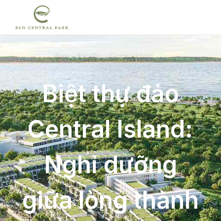
Home
»
Phân Khu
»
Central Island
Biệt thự đảo
Central Island:
Nghỉ dưỡng
giữa lòng thành