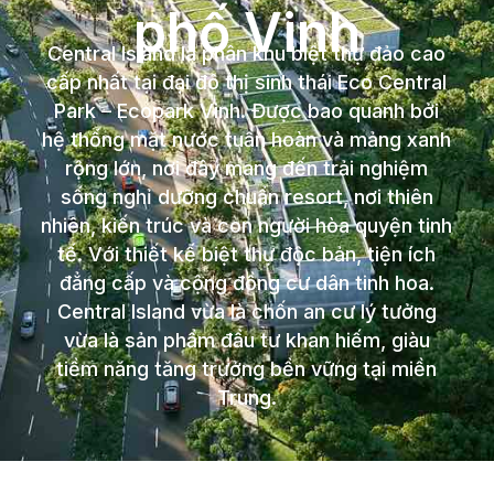
phố Vinh
Central Island là phân khu biệt thự đảo cao
cấp nhất tại đại đô thị sinh thái Eco Central
Park – Ecopark Vinh. Được bao quanh bởi
hệ thống mặt nước tuần hoàn và mảng xanh
rộng lớn, nơi đây mang đến trải nghiệm
sống nghỉ dưỡng chuẩn resort, nơi thiên
nhiên, kiến trúc và con người hòa quyện tinh
tế. Với thiết kế biệt thự độc bản, tiện ích
đẳng cấp và cộng đồng cư dân tinh hoa.
Central Island vừa là chốn an cư lý tưởng
vừa là sản phẩm đầu tư khan hiếm, giàu
tiềm năng tăng trưởng bền vững tại miền
Trung.