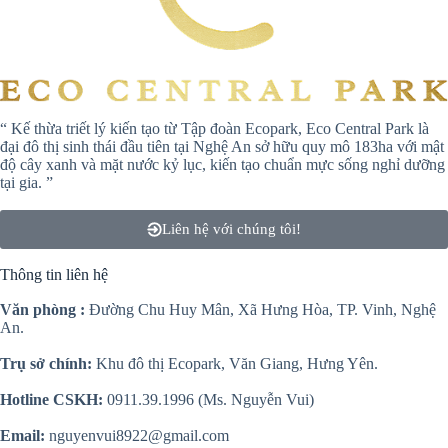
“ Kế thừa triết lý kiến tạo từ Tập đoàn Ecopark, Eco Central Park là
đại đô thị sinh thái đầu tiên tại Nghệ An sở hữu quy mô 183ha với mật
độ cây xanh và mặt nước kỷ lục, kiến tạo chuẩn mực sống nghỉ dưỡng
tại gia. ”
Liên hệ với chúng tôi!
Thông tin liên hệ
Văn phòng :
Đường Chu Huy Mân, Xã Hưng Hòa, TP. Vinh, Nghệ
An.
Trụ sở chính:
Khu đô thị Ecopark, Văn Giang, Hưng Yên.
Hotline CSKH:
0911.39.1996 (Ms. Nguyễn Vui)
Email:
nguyenvui8922@gmail.com