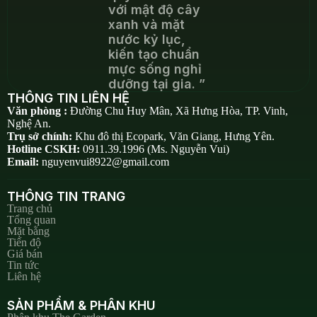
với mật độ cây
xanh và mặt
nước kỷ lục,
kiến tạo chuẩn
mực sống nghỉ
dưỡng tại gia. ”
THÔNG TIN LIÊN HỆ
Văn phòng :
Đường Chu Huy Mân, Xã Hưng Hòa, TP. Vinh,
Nghệ An.
Trụ sở chính:
Khu đô thị Ecopark, Văn Giang, Hưng Yên.
Hotline CSKH:
0911.39.1996 (Ms. Nguyễn Vui)
Email:
nguyenvui8922@gmail.com
THÔNG TIN TRANG
Trang chủ
Tổng quan
Mặt bằng
Tiến độ
Giá bán
Tin tức
Liên hệ
SẢN PHẨM & PHÂN KHU