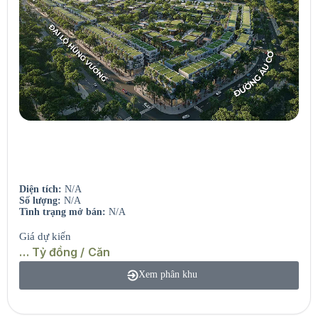
Seaview Residences
Căn hộ view sông – View biển.
Diện tích:
N/A
Số lượng:
N/A
Tình trạng mở bán:
N/A
Giá dự kiến
… Tỷ đồng / Căn
Xem phân khu