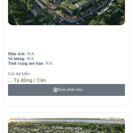
Central Island
Biệt thự đảo – Compound riêng tư.
Diện tích:
N/A
Số lượng:
N/A
Tình trạng mở bán:
N/A
Giá dự kiến
… Tỷ đồng / Căn
Xem phân khu