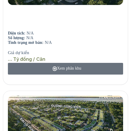
Seaview Residences
Căn hộ view sông – View biển.
Diện tích:
N/A
Số lượng:
N/A
Tình trạng mở bán:
N/A
Giá dự kiến
… Tỷ đồng / Căn
Xem phân khu