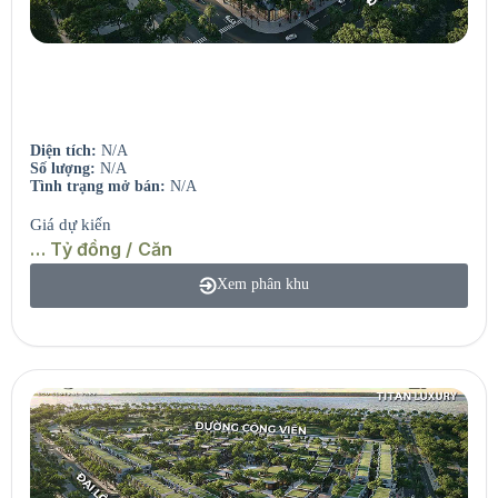
Seaview Residences
Căn hộ view sông – View biển.
Diện tích:
N/A
Số lượng:
N/A
Tình trạng mở bán:
N/A
Giá dự kiến
… Tỷ đồng / Căn
Xem phân khu