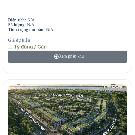
Seaview Residences
Căn hộ view sông – View biển.
Diện tích:
N/A
Số lượng:
N/A
Tình trạng mở bán:
N/A
Giá dự kiến
… Tỷ đồng / Căn
Xem phân khu