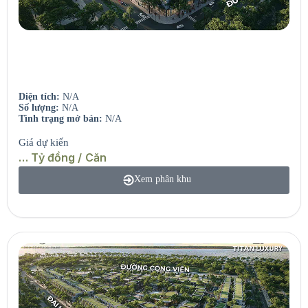
Seaview Residences
Căn hộ view sông – View biển.
Diện tích:
N/A
Số lượng:
N/A
Tình trạng mở bán:
N/A
Giá dự kiến
… Tỷ đồng / Căn
Xem phân khu