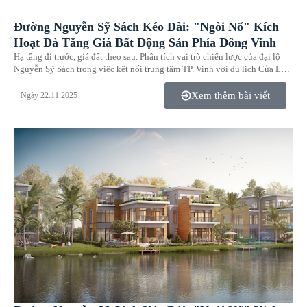
Đường Nguyễn Sỹ Sách Kéo Dài: "Ngòi Nổ" Kích
Hoạt Đà Tăng Giá Bất Động Sản Phía Đông Vinh
Hạ tầng đi trước, giá đất theo sau. Phân tích vai trò chiến lược của đại lộ
Nguyễn Sỹ Sách trong việc kết nối trung tâm TP. Vinh với du lịch Cửa Lò
và lý do Eco Central Park là dự án hưởng lợi lớn nhất từ quy hoạch này.
Xem thêm bài viết
Ngày 22.11.2025