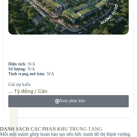
Seaview Residences
Căn hộ view sông – View biển.
Diện tích:
N/A
Số lượng:
N/A
Tình trạng mở bán:
N/A
Giá dự kiến
… Tỷ đồng / Căn
Xem phân khu
DANH SÁCH CÁC PHÂN KHU TRUNG TẦNG
Mỗi một mảnh ghép hoàn hảo tạo nên bức tranh đô thị thịnh vượng.