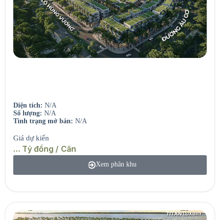
Seaview Residences
Căn hộ view sông – View biển.
Diện tích:
N/A
Số lượng:
N/A
Tình trạng mở bán:
N/A
Giá dự kiến
… Tỷ đồng / Căn
Xem phân khu