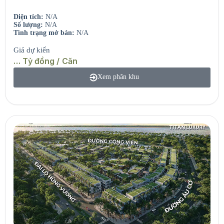
Diện tích:
N/A
Số lượng:
N/A
Tình trạng mở bán:
N/A
Giá dự kiến
… Tỷ đồng / Căn
Xem phân khu