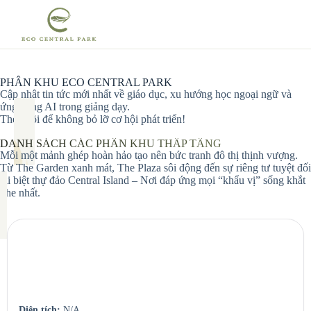
Trang chủ
/
Phân khu Eco Central Park
PHÂN KHU ECO CENTRAL PARK
Cập nhật tin tức mới nhất về giáo dục, xu hướng học ngoại ngữ và
ứng dụng AI trong giảng dạy.
Theo dõi để không bỏ lỡ cơ hội phát triển!
DANH SÁCH CÁC PHÂN KHU THẤP TẦNG
Mỗi một mảnh ghép hoàn hảo tạo nên bức tranh đô thị thịnh vượng.
Từ The Garden xanh mát, The Plaza sôi động đến sự riêng tư tuyệt đối
tại biệt thự đảo Central Island – Nơi đáp ứng mọi “khẩu vị” sống khắt
khe nhất.
Seaview Residences
Căn hộ view sông – View biển.
Diện tích:
N/A