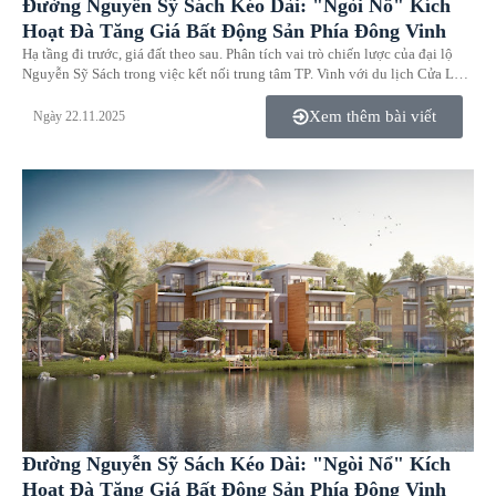
Đường Nguyễn Sỹ Sách Kéo Dài: "Ngòi Nổ" Kích
Hoạt Đà Tăng Giá Bất Động Sản Phía Đông Vinh
Hạ tầng đi trước, giá đất theo sau. Phân tích vai trò chiến lược của đại lộ
Nguyễn Sỹ Sách trong việc kết nối trung tâm TP. Vinh với du lịch Cửa Lò
và lý do Eco Central Park là dự án hưởng lợi lớn nhất từ quy hoạch này.
Xem thêm bài viết
Ngày 22.11.2025
Đường Nguyễn Sỹ Sách Kéo Dài: "Ngòi Nổ" Kích
Hoạt Đà Tăng Giá Bất Động Sản Phía Đông Vinh