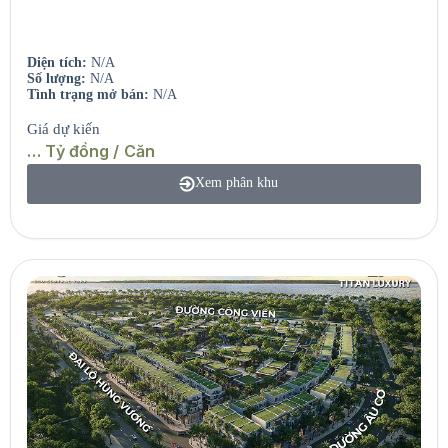
Căn hộ view sông – View biển.
Diện tích:
N/A
Số lượng:
N/A
Tình trạng mở bán:
N/A
Giá dự kiến
… Tỷ đồng / Căn
Xem phân khu