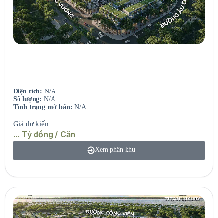
Seaview Residences
Căn hộ view sông – View biển.
Diện tích:
N/A
Số lượng:
N/A
Tình trạng mở bán:
N/A
Giá dự kiến
… Tỷ đồng / Căn
Xem phân khu