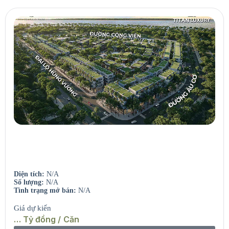
Seaview Residences
Căn hộ view sông – View biển.
Diện tích:
N/A
Số lượng:
N/A
Tình trạng mở bán:
N/A
Giá dự kiến
… Tỷ đồng / Căn