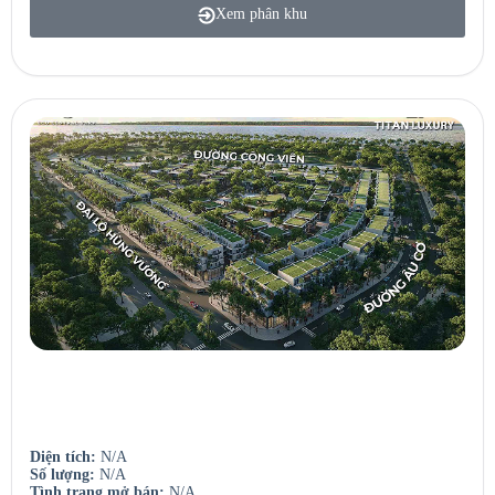
Xem phân khu
Seaview Residences
Căn hộ view sông – View biển.
Diện tích:
N/A
Số lượng:
N/A
Tình trạng mở bán:
N/A