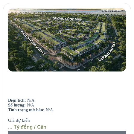
Seaview Residences
Căn hộ view sông – View biển.
Diện tích:
N/A
Số lượng:
N/A
Tình trạng mở bán:
N/A
Giá dự kiến
… Tỷ đồng / Căn