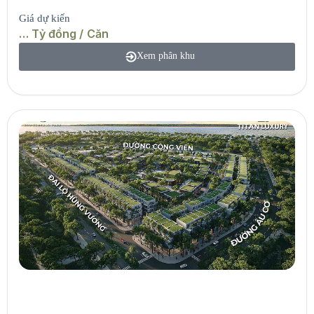
Giá dự kiến
… Tỷ đồng / Căn
Xem phân khu
The Plaze
Phân khu thương mại – Shophouse – Townhouse đại lộ.