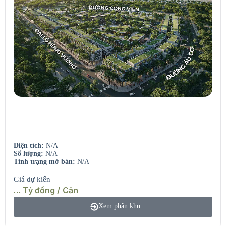
Seaview Residences
Căn hộ view sông – View biển.
Diện tích:
N/A
Số lượng:
N/A
Tình trạng mở bán:
N/A
Giá dự kiến
… Tỷ đồng / Căn
Xem phân khu