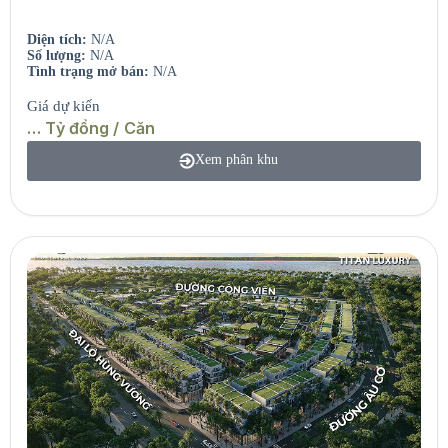
Căn hộ view sông – View biển.
Diện tích:
N/A
Số lượng:
N/A
Tình trạng mở bán:
N/A
Giá dự kiến
… Tỷ đồng / Căn
Xem phân khu