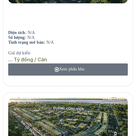
The Campus
Phân khu giáo dục – Townhouse & Shophouse học thuật.
Diện tích:
N/A
Số lượng:
N/A
Tình trạng mở bán:
N/A
Giá dự kiến
… Tỷ đồng / Căn
Xem phân khu