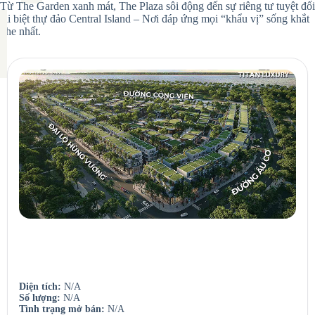
Từ The Garden xanh mát, The Plaza sôi động đến sự riêng tư tuyệt đối
tại biệt thự đảo Central Island – Nơi đáp ứng mọi “khẩu vị” sống khắt
khe nhất.
The Garden
Phân khu thấp tầng – nhà phố vườn & biệt thự.
Diện tích:
N/A
Số lượng:
N/A
Tình trạng mở bán:
N/A