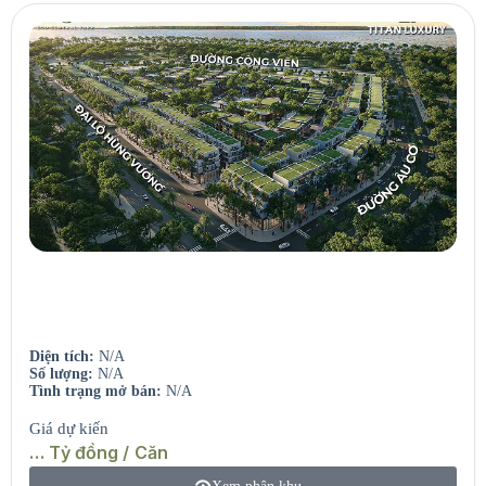
Central Park Residence
Toà căn hộ cao tầng – View công viên & hồ.
Diện tích:
N/A
Số lượng:
N/A
Tình trạng mở bán:
N/A
Giá dự kiến
… Tỷ đồng / Căn