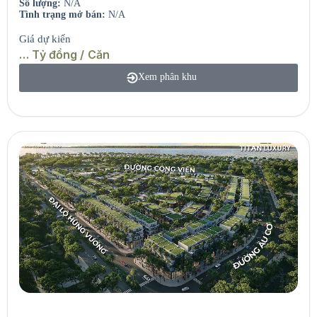
Số lượng:
N/A
Tình trạng mở bán:
N/A
Giá dự kiến
… Tỷ đồng / Căn
Xem phân khu
Seaview Residences