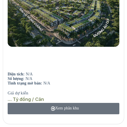
Seaview Residences
Căn hộ view sông – View biển.
Diện tích:
N/A
Số lượng:
N/A
Tình trạng mở bán:
N/A
Giá dự kiến
… Tỷ đồng / Căn
Xem phân khu