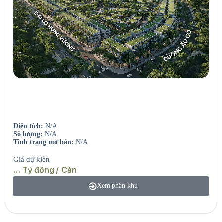
Central Park Residence
Toà căn hộ cao tầng – View công viên & hồ.
Diện tích:
N/A
Số lượng:
N/A
Tình trạng mở bán:
N/A
Giá dự kiến
… Tỷ đồng / Căn
Xem phân khu