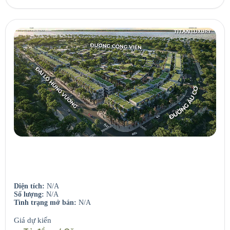
Seaview Residences
Căn hộ view sông – View biển.
Diện tích:
N/A
Số lượng:
N/A
Tình trạng mở bán:
N/A
Giá dự kiến