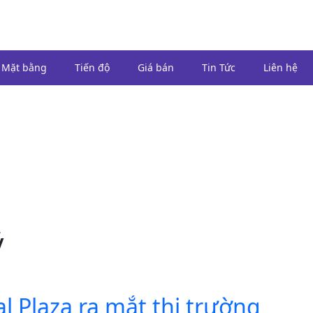
Mặt bằng
Tiến độ
Giá bán
Tin Tức
Liên hệ
ý
 Plaza ra mắt thị trường