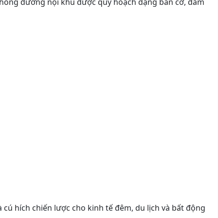
hệ thống đường nội khu được quy hoạch dạng bàn cờ, đảm
 cú hích chiến lược cho kinh tế đêm, du lịch và bất động