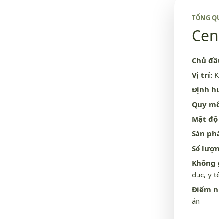
TỔNG Q
Cent
Chủ đầ
Vị trí:
K
Định h
Quy mô
Mật độ
Sản ph
Số lượn
Không g
dục, y t
Điểm n
án