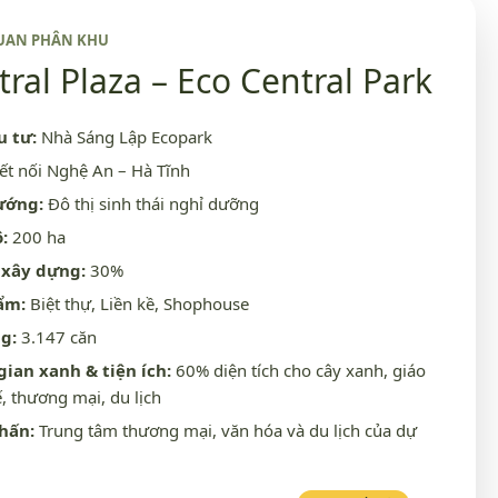
UAN PHÂN KHU
ral Plaza – Eco Central Park
u tư:
Nhà Sáng Lập Ecopark
ết nối Nghệ An – Hà Tĩnh
ướng:
Đô thị sinh thái nghỉ dưỡng
:
200 ha
 xây dựng:
30%
ẩm:
Biệt thự, Liền kề, Shophouse
g:
3.147 căn
ian xanh & tiện ích:
60% diện tích cho cây xanh, giáo
ế, thương mại, du lịch
hấn:
Trung tâm thương mại, văn hóa và du lịch của dự