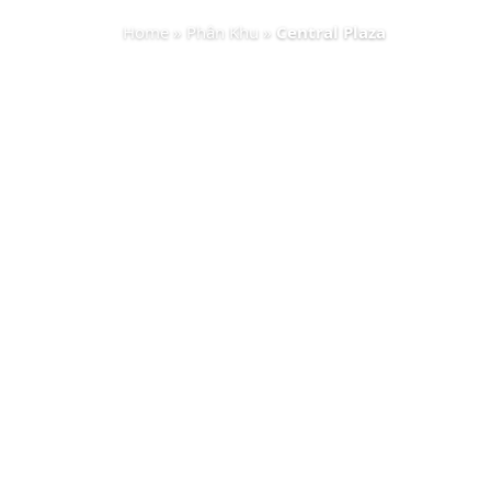
Home
»
Phân Khu
»
Central Plaza
PHÂ
Phân khu Central Plaza tại Eco Central
mô dự án lên tới 200 ha, trong đó 60% d
Toàn bộ phân khu được bao quanh 100
thành