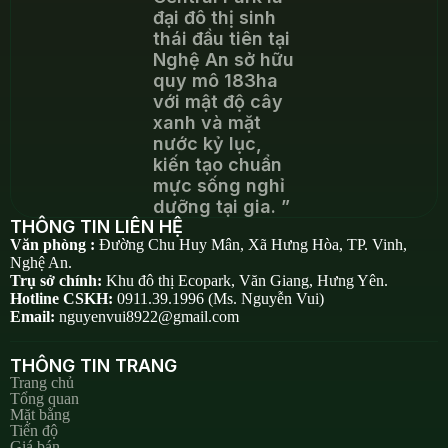
đại đô thị sinh
thái đầu tiên tại
Nghệ An sở hữu
quy mô 183ha
với mật độ cây
xanh và mặt
nước kỷ lục,
kiến tạo chuẩn
mực sống nghỉ
dưỡng tại gia. ”
THÔNG TIN LIÊN HỆ
Văn phòng :
Đường Chu Huy Mân, Xã Hưng Hòa, TP. Vinh,
Nghệ An.
Trụ sở chính:
Khu đô thị Ecopark, Văn Giang, Hưng Yên.
Hotline CSKH:
0911.39.1996 (Ms. Nguyễn Vui)
Email:
nguyenvui8922@gmail.com
THÔNG TIN TRANG
Trang chủ
Tổng quan
Mặt bằng
Tiến độ
Giá bán