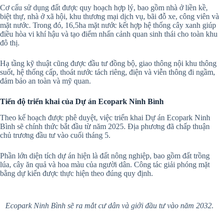
Cơ cấu sử dụng đất được quy hoạch hợp lý, bao gồm nhà ở liền kề,
biệt thự, nhà ở xã hội, khu thương mại dịch vụ, bãi đỗ xe, công viên và
mặt nước. Trong đó, 16,5ha mặt nước kết hợp hệ thống cây xanh giúp
điều hòa vi khí hậu và tạo điểm nhấn cảnh quan sinh thái cho toàn khu
đô thị.
Hạ tầng kỹ thuật cũng được đầu tư đồng bộ, giao thông nội khu thông
suốt, hệ thống cấp, thoát nước tách riêng, điện và viễn thông đi ngầm,
đảm bảo an toàn và mỹ quan.
Tiến độ triển khai của Dự án Ecopark Ninh Bình
Theo kế hoạch được phê duyệt, việc triển khai Dự án Ecopark Ninh
Bình sẽ chính thức bắt đầu từ năm 2025. Địa phương đã chấp thuận
chủ trương đầu tư vào cuối tháng 5.
Phần lớn diện tích dự án hiện là đất nông nghiệp, bao gồm đất trồng
lúa, cây ăn quả và hoa màu của người dân. Công tác giải phóng mặt
bằng dự kiến được thực hiện theo đúng quy định.
Ecopark Ninh Bình sẽ ra mắt cư dân và giới đầu tư vào năm 2032.