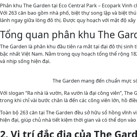
Phân khu The Garden tại Eco Central Park – Ecopark Vinh c
Với 263 căn bao gồm nhà phố, biệt thự song lập và biệt t
lành ngay giữa lòng đô thị. Được quy hoạch với mật độ xây
Tổng quan phân khu The Gard
The Garden là phân khu đầu tiên ra mắt tại đại đô thị sinh 
bậc nhất Việt Nam. Nằm trong quy hoạch tổng thể rộng 182
và nhịp sống hiện đại.
The Garden mang đến chuẩn mực sống
Với slogan “Ra nhà là vườn, Ra vườn là đại công viên”, T
trong khi chỉ vài bước chân là đến các công viên lớn, hồ đi
Toàn bộ 263 căn tại The Garden đều sở hữu sổ hồng vĩnh v
hiện đại, giúp chủ nhà tiết kiệm thời gian và có thể dọn vào
2. Vị trí đắc địa của The Ga