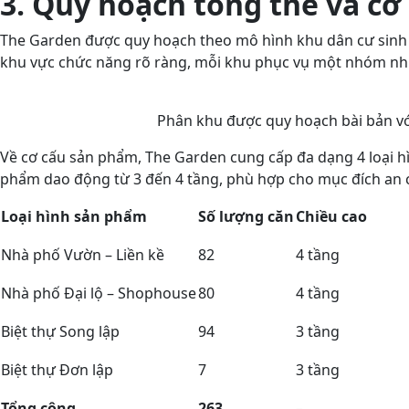
3. Quy hoạch tổng thể và c
The Garden được quy hoạch theo mô hình khu dân cư sinh t
khu vực chức năng rõ ràng, mỗi khu phục vụ một nhóm nhu 
Phân khu được quy hoạch bài bản vớ
Về cơ cấu sản phẩm, The Garden cung cấp đa dạng 4 loại hìn
phẩm dao động từ 3 đến 4 tầng, phù hợp cho mục đích an cư
Loại hình sản phẩm
Số lượng căn
Chiều cao
Nhà phố Vườn – Liền kề
82
4 tầng
Nhà phố Đại lộ – Shophouse
80
4 tầng
Biệt thự Song lập
94
3 tầng
Biệt thự Đơn lập
7
3 tầng
Tổng cộng
263
–