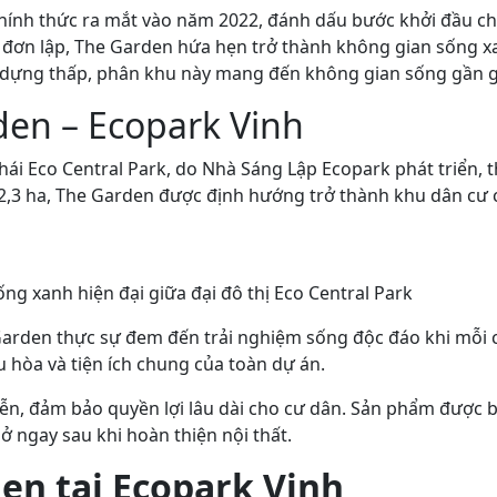
hính thức ra mắt vào năm 2022, đánh dấu bước khởi đầu cho
hú đơn lập, The Garden hứa hẹn trở thành không gian sống 
 dựng thấp, phân khu này mang đến không gian sống gần gũi
en – Ecopark Vinh
thái Eco Central Park, do Nhà Sáng Lập Ecopark phát triển, 
,3 ha, The Garden được định hướng trở thành khu dân cư c
 xanh hiện đại giữa đại đô thị Eco Central Park
he Garden thực sự đem đến trải nghiệm sống độc đáo khi mỗ
ều hòa và tiện ích chung của toàn dự án.
iễn, đảm bảo quyền lợi lâu dài cho cư dân. Sản phẩm được 
 ở ngay sau khi hoàn thiện nội thất.
rden tại Ecopark Vinh