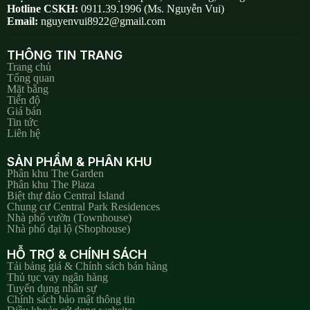
Hotline CSKH:
0911.39.1996 (Ms. Nguyễn Vui)
Email:
nguyenvui8922@gmail.com
THÔNG TIN TRANG
Trang chủ
Tổng quan
Mặt bằng
Tiến độ
Giá bán
Tin tức
Liên hệ
SẢN PHẨM & PHÂN KHU
Phân khu The Garden
Phân khu The Plaza
Biệt thự đảo Central Island
Chung cư Central Park Residences
Nhà phố vườn (Townhouse)
Nhà phố đại lộ (Shophouse)
HỖ TRỢ & CHÍNH SÁCH
Tải bảng giá & Chính sách bán hàng
Thủ tục vay ngân hàng
Tuyển dụng nhân sự
Chính sách bảo mật thông tin