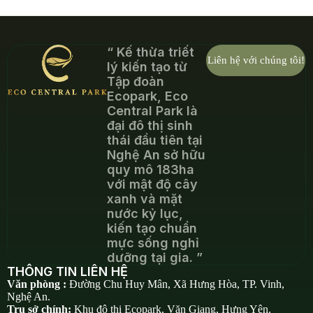
“ Kế thừa triết
Liên hệ với chúng tôi!
lý kiến tạo từ
Tập đoàn
Ecopark, Eco
Central Park là
đại đô thị sinh
thái đầu tiên tại
Nghệ An sở hữu
quy mô 183ha
với mật độ cây
xanh và mặt
nước kỷ lục,
kiến tạo chuẩn
mực sống nghỉ
dưỡng tại gia. ”
THÔNG TIN LIÊN HỆ
Văn phòng :
Đường Chu Huy Mân, Xã Hưng Hòa, TP. Vinh,
Nghệ An.
Trụ sở chính:
Khu đô thị Ecopark, Văn Giang, Hưng Yên.